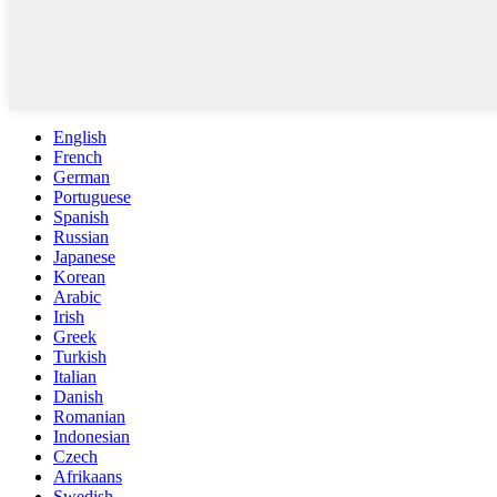
English
French
German
Portuguese
Spanish
Russian
Japanese
Korean
Arabic
Irish
Greek
Turkish
Italian
Danish
Romanian
Indonesian
Czech
Afrikaans
Swedish