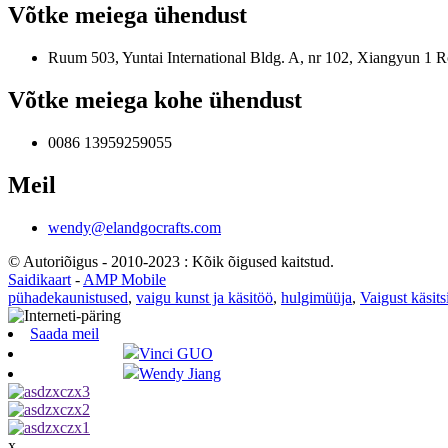
Võtke meiega ühendust
Ruum 503, Yuntai International Bldg. A, nr 102, Xiangyun 1 Ro
Võtke meiega kohe ühendust
0086 13959259055
Meil
wendy@elandgocrafts.com
© Autoriõigus - 2010-2023 : Kõik õigused kaitstud.
Saidikaart
-
AMP Mobile
pühadekaunistused
,
vaigu kunst ja käsitöö
,
hulgimüüja
,
Vaigust käsits
Saada meil
Vinci GUO
Wendy Jiang
x