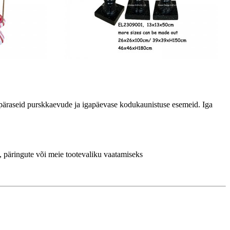
repäraseid purskkaevude ja igapäevase kodukaunistuse esemeid. Iga
e, päringute või meie tootevaliku vaatamiseks