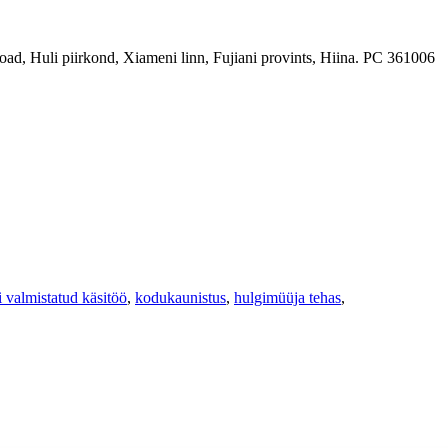
ad, Huli piirkond, Xiameni linn, Fujiani provints, Hiina. PC 361006
i valmistatud käsitöö
,
kodukaunistus
,
hulgimüüja tehas
,