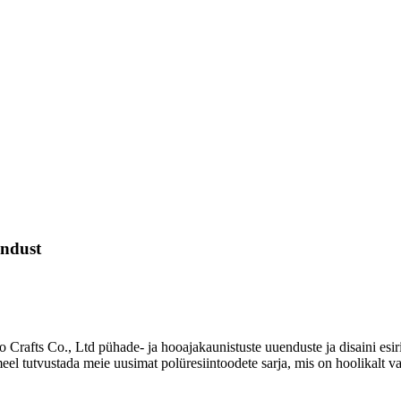
undust
rafts Co., Ltd pühade- ja hooajakaunistuste uuenduste ja disaini esiri
el tutvustada meie uusimat polüresiintoodete sarja, mis on hoolikalt v