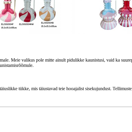
male. Meie valikus pole mitte ainult pidulikke kaunistusi, vaid ka suu
aunistamisrõõmule.
iuslikke tükke, mis täiustavad teie hooajalist sisekujundust. Tellimust