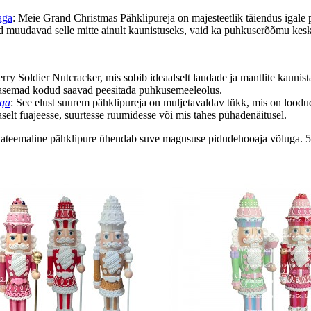
aga
: Meie Grand Christmas Pähklipureja on majesteetlik täiendus igale 
vid muudavad selle mitte ainult kaunistuseks, vaid ka puhkuserõõmu kes
rry Soldier Nutcracker, mis sobib ideaalselt laudade ja mantlite kaunist
ubasemad kodud saavad peesitada puhkusemeeleolus.
ega
: See elust suurem pähklipureja on muljetavaldav tükk, mis on lood
elt fuajeesse, suurtesse ruumidesse või mis tahes pühadenäitusel.
kateemaline pähklipure ühendab suve magususe pidudehooaja võluga. 50 