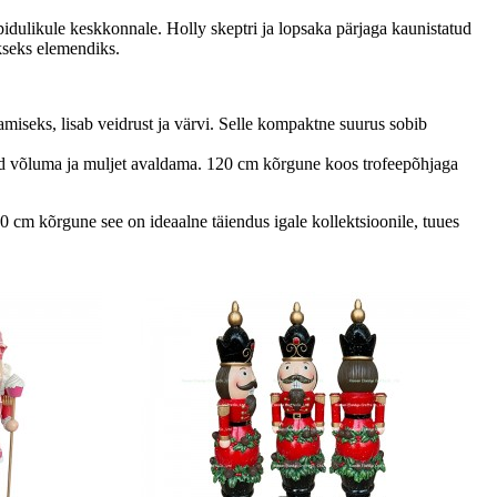
pidulikule keskkonnale. Holly skeptri ja lopsaka pärjaga kaunistatud
kseks elemendiks.
amiseks, lisab veidrust ja värvi. Selle kompaktne suurus sobib
ud võluma ja muljet avaldama. 120 cm kõrgune koos trofeepõhjaga
cm kõrgune see on ideaalne täiendus igale kollektsioonile, tuues