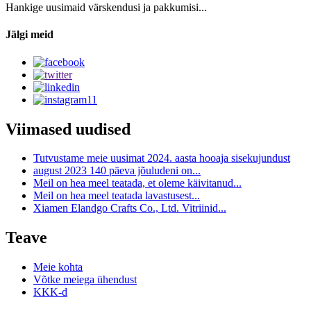
Hankige uusimaid värskendusi ja pakkumisi...
Jälgi meid
Viimased uudised
Tutvustame meie uusimat 2024. aasta hooaja sisekujundust
august 2023 140 päeva jõuludeni on...
Meil on hea meel teatada, et oleme käivitanud...
Meil on hea meel teatada lavastusest...
Xiamen Elandgo Crafts Co., Ltd. Vitriinid...
Teave
Meie kohta
Võtke meiega ühendust
KKK-d