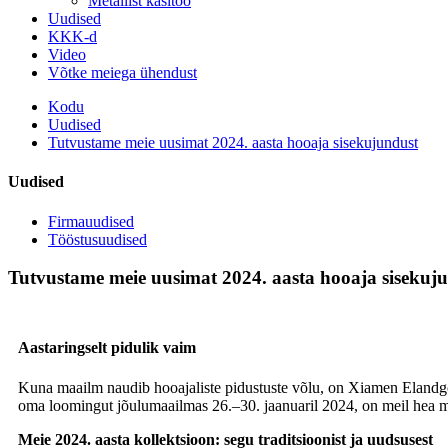
Metallist käsitöö
Uudised
KKK-d
Video
Võtke meiega ühendust
Kodu
Uudised
Tutvustame meie uusimat 2024. aasta hooaja sisekujundust
Uudised
Firmauudised
Tööstusuudised
Tutvustame meie uusimat 2024. aasta hooaja sisekuj
Aastaringselt pidulik vaim
Kuna maailm naudib hooajaliste pidustuste võlu, on Xiamen Elandgo C
oma loomingut jõulumaailmas 26.–30. jaanuaril 2024, on meil hea me
Meie 2024. aasta kollektsioon: segu traditsioonist ja uudsusest