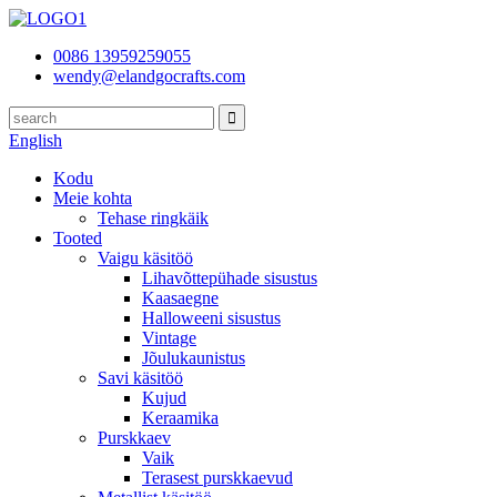
0086 13959259055
wendy@elandgocrafts.com
English
Kodu
Meie kohta
Tehase ringkäik
Tooted
Vaigu käsitöö
Lihavõttepühade sisustus
Kaasaegne
Halloweeni sisustus
Vintage
Jõulukaunistus
Savi käsitöö
Kujud
Keraamika
Purskkaev
Vaik
Terasest purskkaevud