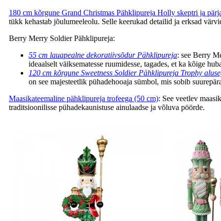
180 cm kõrgune Grand Christmas Pähklipureja Holly skeptri ja pärj
tükk kehastab jõulumeeleolu. Selle keerukad detailid ja erksad vär
Berry Merry Soldier Pähklipureja:
55 cm lauapealne dekoratiivsõdur Pähklipureja
: see Berry Me
ideaalselt väiksematesse ruumidesse, tagades, et ka kõige h
120 cm kõrgune Sweetness Soldier Pähklipureja Trophy alus
on see majesteetlik pühadehooaja sümbol, mis sobib suurepäras
Maasikateemaline pähklipureja trofeega (50 cm)
: See veetlev maasi
traditsioonilisse pühadekaunistuse ainulaadse ja võluva pöörde.