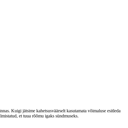
nnas. Kuigi jätsime kahetsusväärselt kasutamata võimaluse esitleda
almistatud, et tuua rõõmu igaks sündmuseks.