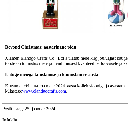
Beyond Christmas: aastaringne pidu
Xiamen Elandgo Crafts Co., Ltd-s ulatub meie kirg jõuluajast kauge
toode on tunnistus meie pühendumusest kvaliteedile, loovusele ja k
Liituge meiega tähistamise ja kaunistamise aastal
Kutsume teid tutvuma meie 2024. aasta kollektsiooniga ja avastama tä
külastage
www.elandgocrafts.com
.
Postitusaeg: 25. jaanuar 2024
Infoleht