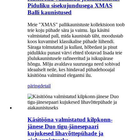
Piduliku sisekujundusega XMAS
Balli kaunistused
Meie "XMAS" pallikaunistuste kollektsioon toob
teie koju pühade sära ja vaimu. Iga käsitsi
valmistatud pall, mida kaunistab täht, moodustab
koos kuvamisel klassikalise pühade lühendi.
Säraga tolmutatud ja kullast, hõbedast ja pisut
pidulikku punast värvi ehted tõotavad lisada teie
jõulukaunistusele rafineeritud ja isikupärase
hõngu. Mõju avaldava suurusega need sobivad
ideaalselt neile, kes hindavad pühadehooajal
käsitööna valminud elegantsi ilu.
päring
detail
Käsitööna valmistatud kilpkonn-
jänese Duo tigu-jänesepaari
kujukesed lihavõttepühade ja