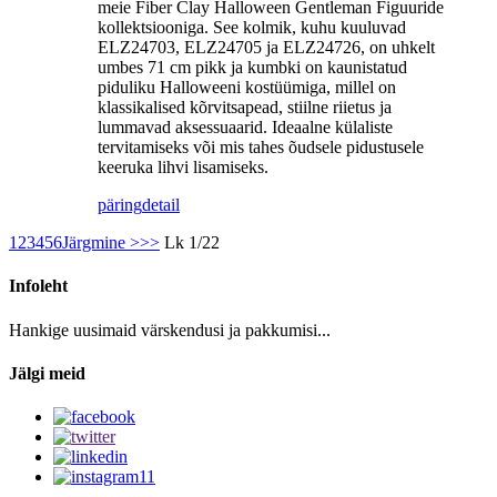
meie Fiber Clay Halloween Gentleman Figuuride
kollektsiooniga. See kolmik, kuhu kuuluvad
ELZ24703, ELZ24705 ja ELZ24726, on uhkelt
umbes 71 cm pikk ja kumbki on kaunistatud
piduliku Halloweeni kostüümiga, millel on
klassikalised kõrvitsapead, stiilne riietus ja
lummavad aksessuaarid. Ideaalne külaliste
tervitamiseks või mis tahes õudsele pidustusele
keeruka lihvi lisamiseks.
päring
detail
1
2
3
4
5
6
Järgmine >
>>
Lk 1/22
Infoleht
Hankige uusimaid värskendusi ja pakkumisi...
Jälgi meid