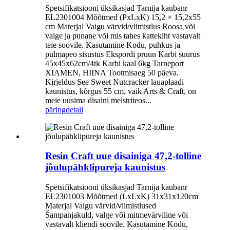
Spetsifikatsiooni üksikasjad Tarnija kaubanr
EL2301004 Mõõtmed (PxLxK) 15,2 × 15,2x55
cm Materjal Vaigu värvid/viimistlus Roosa või
valge ja punane või mis tahes kattekiht vastavalt
teie soovile. Kasutamine Kodu, puhkus ja
pulmapeo sisustus Ekspordi pruun Karbi suurus
45x45x62cm/4tk Karbi kaal 6kg Tarneport
XIAMEN, HIINA Tootmisaeg 50 päeva.
Kirjeldus See Sweet Nutcracker lauaplaadi
kaunistus, kõrgus 55 cm, vaik Arts & Craft, on
meie uusima disaini meistriteos...
päring
detail
Resin Craft uue disainiga 47,2-tolline
jõulupähklipureja kaunistus
Spetsifikatsiooni üksikasjad Tarnija kaubanr
EL2301003 Mõõtmed (LxLxK) 31x31x120cm
Materjal Vaigu värvid/viimistlused
Šampanjakuld, valge või mitmevärviline või
vastavalt kliendi soovile. Kasutamine Kodu,