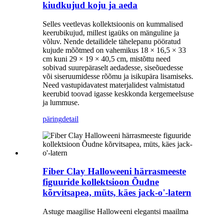
kiudkujud koju ja aeda
Selles veetlevas kollektsioonis on kummalised
keerubikujud, millest igaüks on mänguline ja
võluv. Nende detailidele tähelepanu pööratud
kujude mõõtmed on vahemikus 18 × 16,5 × 33
cm kuni 29 × 19 × 40,5 cm, mistõttu need
sobivad suurepäraselt aedadesse, siseõuedesse
või siseruumidesse rõõmu ja isikupära lisamiseks.
Need vastupidavatest materjalidest valmistatud
keerubid toovad igasse keskkonda kergemeelsuse
ja lummuse.
päring
detail
Fiber Clay Halloweeni härrasmeeste
figuuride kollektsioon Õudne
kõrvitsapea, müts, käes jack-o'-latern
Astuge maagilise Halloweeni elegantsi maailma