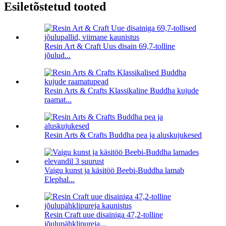
Esiletõstetud tooted
Resin Art & Craft Uus disain 69,7-tolline
jõulud...
Resin Arts & Crafts Klassikaline Buddha kujude
raamat...
Resin Arts & Crafts Buddha pea ja aluskujukesed
Vaigu kunst ja käsitöö Beebi-Buddha lamab
Elephal...
Resin Craft uue disainiga 47,2-tolline
jõulupähklipureja...