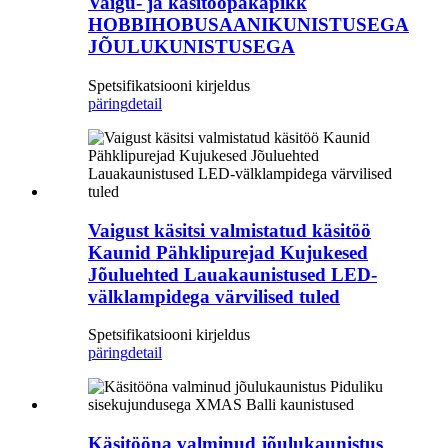
Vaigu- ja käsitööpäkapikk
HOBBIHOBUSAANIKUNISTUSEGA
JÕULUKUNISTUSEGA
Spetsifikatsiooni kirjeldus
päring
detail
Vaigust käsitsi valmistatud käsitöö
Kaunid Pähklipurejad Kujukesed
Jõuluehted Lauakaunistused LED-
välklampidega värvilised tuled
Spetsifikatsiooni kirjeldus
päring
detail
Käsitööna valminud jõulukaunistus