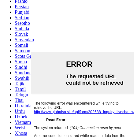
Pashto
Persian
Punjabi
Serbian
Sesotho
Sinhala
Slovak
Slovenian
Somali
Samoan
Scots Gaelic
Shona
Sindhi
Sundanese
Swahili
Tajik
Tamil
Telugu
Thai
Ukrainian
Urdu
Uzbek
Vietnamese
Welsh
Xhosa