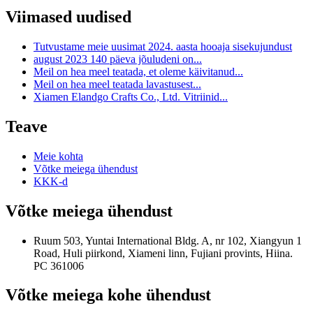
Viimased uudised
Tutvustame meie uusimat 2024. aasta hooaja sisekujundust
august 2023 140 päeva jõuludeni on...
Meil on hea meel teatada, et oleme käivitanud...
Meil on hea meel teatada lavastusest...
Xiamen Elandgo Crafts Co., Ltd. Vitriinid...
Teave
Meie kohta
Võtke meiega ühendust
KKK-d
Võtke meiega ühendust
Ruum 503, Yuntai International Bldg. A, nr 102, Xiangyun 1
Road, Huli piirkond, Xiameni linn, Fujiani provints, Hiina.
PC 361006
Võtke meiega kohe ühendust