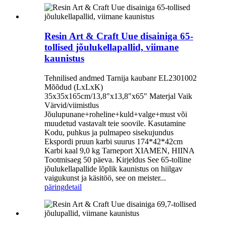
Resin Art & Craft Uue disainiga 65-
tollised jõulukellapallid, viimane
kaunistus
Tehnilised andmed Tarnija kaubanr EL2301002
Mõõdud (LxLxK)
35x35x165cm/13,8"x13,8"x65" Materjal Vaik
Värvid/viimistlus
Jõulupunane+roheline+kuld+valge+must või
muudetud vastavalt teie soovile. Kasutamine
Kodu, puhkus ja pulmapeo sisekujundus
Ekspordi pruun karbi suurus 174*42*42cm
Karbi kaal 9,0 kg Tarneport XIAMEN, HIINA
Tootmisaeg 50 päeva. Kirjeldus See 65-tolline
jõulukellapallide lõplik kaunistus on hiilgav
vaigukunst ja käsitöö, see on meister...
päring
detail