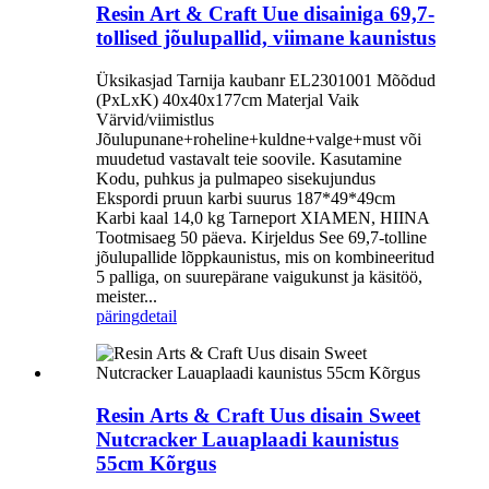
Resin Art & Craft Uue disainiga 69,7-
tollised jõulupallid, viimane kaunistus
Üksikasjad Tarnija kaubanr EL2301001 Mõõdud
(PxLxK) 40x40x177cm Materjal Vaik
Värvid/viimistlus
Jõulupunane+roheline+kuldne+valge+must või
muudetud vastavalt teie soovile. Kasutamine
Kodu, puhkus ja pulmapeo sisekujundus
Ekspordi pruun karbi suurus 187*49*49cm
Karbi kaal 14,0 kg Tarneport XIAMEN, HIINA
Tootmisaeg 50 päeva. Kirjeldus See 69,7-tolline
jõulupallide lõppkaunistus, mis on kombineeritud
5 palliga, on suurepärane vaigukunst ja käsitöö,
meister...
päring
detail
Resin Arts & Craft Uus disain Sweet
Nutcracker Lauaplaadi kaunistus
55cm Kõrgus