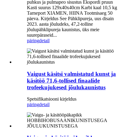
puhkus ja pulmapeo sisustus Ekspordi pruun
Kasti suurus 129x40x40cm Karbi kaal 10,5 kg
Tarneport XIAMEN, HIINA Tootmisaeg 50
päeva. Kirjeldus See Pähklipureja, uus disain
2023. aasta jõuludeks, 47,2-tolline
jõulupähklipureja kaunistus, üks meie
suurepäraseid...
päring
detail
Vaigust käsitsi valmistatud kunst ja
käsitöö 71,6-tollised finaalide
trofeekujukesed jõulukaunistus
Spetsifikatsiooni kirjeldus
päring
detail