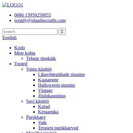
0086 13959259055
wendy@elandgocrafts.com
English
Kodu
Meie kohta
Tehase ringkäik
Tooted
Vaigu käsitöö
Lihavõttepühade sisustus
Kaasaegne
Halloweeni sisustus
Vintage
Jõulukaunistus
Savi käsitöö
Kujud
Keraamika
Purskkaev
Vaik
Terasest purskkaevud