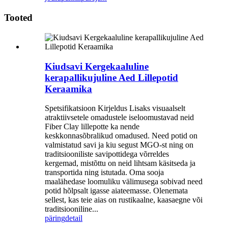
Tooted
Kiudsavi Kergekaaluline
kerapallikujuline Aed Lillepotid
Keraamika
Spetsifikatsioon Kirjeldus Lisaks visuaalselt
atraktiivsetele omadustele iseloomustavad neid
Fiber Clay lillepotte ka nende
keskkonnasõbralikud omadused. Need potid on
valmistatud savi ja kiu segust MGO-st ning on
traditsiooniliste savipottidega võrreldes
kergemad, mistõttu on neid lihtsam käsitseda ja
transportida ning istutada. Oma sooja
maalähedase loomuliku välimusega sobivad need
potid hõlpsalt igasse aiateemasse. Olenemata
sellest, kas teie aias on rustikaalne, kaasaegne või
traditsiooniline...
päring
detail