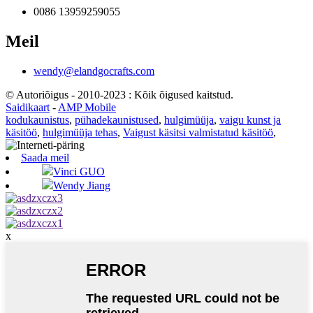
0086 13959259055
Meil
wendy@elandgocrafts.com
© Autoriõigus - 2010-2023 : Kõik õigused kaitstud.
Saidikaart
-
AMP Mobile
kodukaunistus
,
pühadekaunistused
,
hulgimüüja
,
vaigu kunst ja
käsitöö
,
hulgimüüja tehas
,
Vaigust käsitsi valmistatud käsitöö
,
Saada meil
Vinci GUO
Wendy Jiang
x