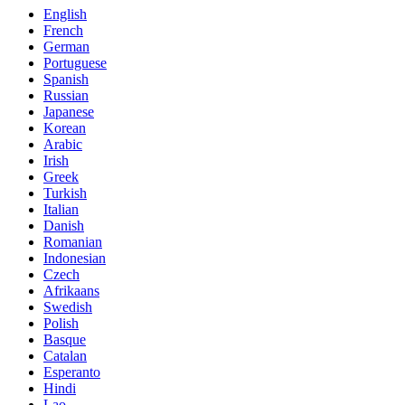
English
French
German
Portuguese
Spanish
Russian
Japanese
Korean
Arabic
Irish
Greek
Turkish
Italian
Danish
Romanian
Indonesian
Czech
Afrikaans
Swedish
Polish
Basque
Catalan
Esperanto
Hindi
Lao