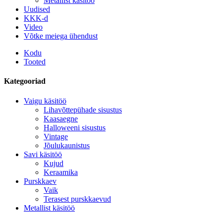
Metallist käsitöö
Uudised
KKK-d
Video
Võtke meiega ühendust
Kodu
Tooted
Kategooriad
Vaigu käsitöö
Lihavõttepühade sisustus
Kaasaegne
Halloweeni sisustus
Vintage
Jõulukaunistus
Savi käsitöö
Kujud
Keraamika
Purskkaev
Vaik
Terasest purskkaevud
Metallist käsitöö