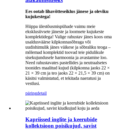
aiakaunistuseks
Ees ootab lihavõtteseiklus jänese ja oleviku
kujukestega!
Hüppa ülestõusmispühade vaimu meie
eksklusiivsete jäneste ja loomsete kujukeste
komplektidega! Valige rahustav jänes koos oma
usaldusväärse kilpkonnasõbraga või
uudishimulik jänes väikese ja sõbraliku teoga –
mõlemad komplektid toovad teie pidulikule
sisekujundusele harmoonia ja avastamise loo.
Need rahustavates pastellides ja neutraalsetes
toonides maalitud kujud (kilpkonna jaoks 22 ×
21 × 39 cm ja teo jaoks 22 × 21,5 × 39 cm) on
käsitsi valmistatud, et tekitada naeratusi ja
vestlusi.
päring
detail
Kapriissed inglite ja keerubide
kollektsioon poisikujud, savist