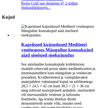
Resin Craft uue disainiga 47,2-tolline
jõulupähklipureja...
Kujud
Kapriissed kujundused Mediteeri
venituspoos Mänguline konnakujud
aiad siseõued sisekujundus
See ainulaadne konnakujude kollektsioon
sisaldab erinevaid poose alates meditatiivsetest ja
istumisasenditest kuni mänguliste ja venitavate
poosideni. Kvaliteetsetest ja vastupidavatest
materjalidest valmistatud kujud on mõõtmetega
28,5 × 24,5 × 42 cm kuni 30,5 × 21 × 36 cm
ning sobivad suurepäraselt aedadele, siseõuedele
või siseruumidele veidruse ja iseloomu
lisamiseks. Iga konna ilmekas disain
demonstreerib nende võlu, muutes need
veetlevateks dekoratiivdetailideks igasse