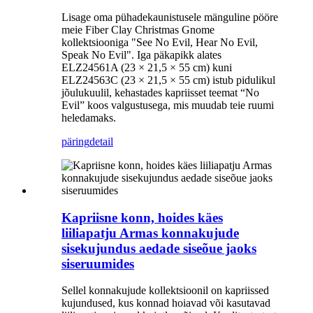
Lisage oma pühadekaunistusele mänguline pööre
meie Fiber Clay Christmas Gnome
kollektsiooniga "See No Evil, Hear No Evil,
Speak No Evil". Iga päkapikk alates
ELZ24561A (23 × 21,5 × 55 cm) kuni
ELZ24563C (23 × 21,5 × 55 cm) istub pidulikul
jõulukuulil, kehastades kapriisset teemat “No
Evil” koos valgustusega, mis muudab teie ruumi
heledamaks.
päring
detail
Kapriisne konn, hoides käes
liiliapatju Armas konnakujude
sisekujundus aedade siseõue jaoks
siseruumides
Sellel konnakujude kollektsioonil on kapriissed
kujundused, kus konnad hoiavad või kasutavad