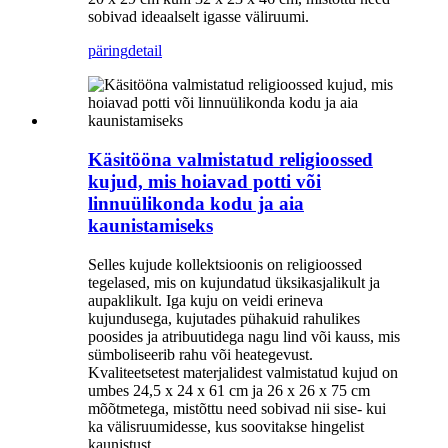
sobivad ideaalselt igasse väliruumi.
päring
detail
Käsitööna valmistatud religioossed
kujud, mis hoiavad potti või
linnuülikonda kodu ja aia
kaunistamiseks
Selles kujude kollektsioonis on religioossed
tegelased, mis on kujundatud üksikasjalikult ja
aupaklikult. Iga kuju on veidi erineva
kujundusega, kujutades pühakuid rahulikes
poosides ja atribuutidega nagu lind või kauss, mis
sümboliseerib rahu või heategevust.
Kvaliteetsetest materjalidest valmistatud kujud on
umbes 24,5 x 24 x 61 cm ja 26 x 26 x 75 cm
mõõtmetega, mistõttu need sobivad nii sise- kui
ka välisruumidesse, kus soovitakse hingelist
kaunistust.