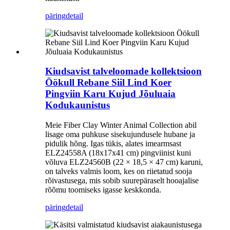
päring
detail
Kiudsavist talveloomade kollektsioon
Öökull Rebane Siil Lind Koer
Pingviin Karu Kujud Jõuluaia
Kodukaunistus
Meie Fiber Clay Winter Animal Collection abil
lisage oma puhkuse sisekujundusele hubane ja
pidulik hõng. Igas tükis, alates imearmsast
ELZ24558A (18x17x41 cm) pingviinist kuni
võluva ELZ24560B (22 × 18,5 × 47 cm) karuni,
on talveks valmis loom, kes on riietatud sooja
rõivastusega, mis sobib suurepäraselt hooajalise
rõõmu toomiseks igasse keskkonda.
päring
detail