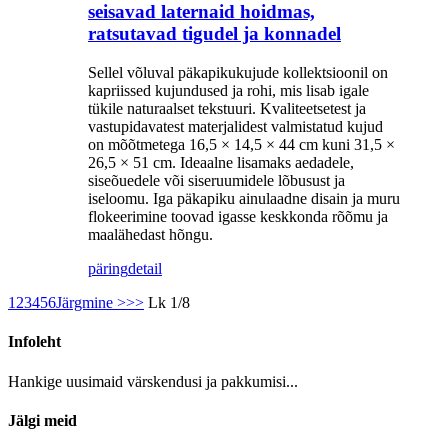
seisavad laternaid hoidmas,
ratsutavad tigudel ja konnadel
Sellel võluval päkapikukujude kollektsioonil on
kapriissed kujundused ja rohi, mis lisab igale
tükile naturaalset tekstuuri. Kvaliteetsetest ja
vastupidavatest materjalidest valmistatud kujud
on mõõtmetega 16,5 × 14,5 × 44 cm kuni 31,5 ×
26,5 × 51 cm. Ideaalne lisamaks aedadele,
siseõuedele või siseruumidele lõbusust ja
iseloomu. Iga päkapiku ainulaadne disain ja muru
flokeerimine toovad igasse keskkonda rõõmu ja
maalähedast hõngu.
päring
detail
1
2
3
4
5
6
Järgmine >
>>
Lk 1/8
Infoleht
Hankige uusimaid värskendusi ja pakkumisi...
Jälgi meid