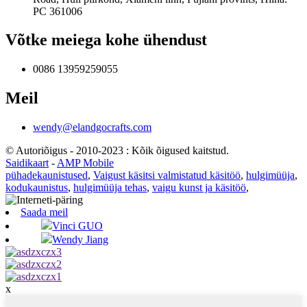
PC 361006
Võtke meiega kohe ühendust
0086 13959259055
Meil
wendy@elandgocrafts.com
© Autoriõigus - 2010-2023 : Kõik õigused kaitstud.
Saidikaart
-
AMP Mobile
pühadekaunistused
,
Vaigust käsitsi valmistatud käsitöö
,
hulgimüüja
,
kodukaunistus
,
hulgimüüja tehas
,
vaigu kunst ja käsitöö
,
Saada meil
Vinci GUO
Wendy Jiang
x