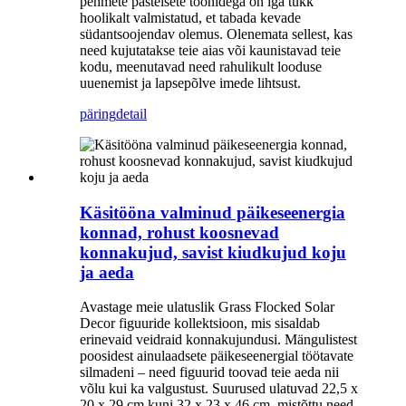
pehmete pastelsete toonidega on iga tükk
hoolikalt valmistatud, et tabada kevade
südantsoojendav olemus. Olenemata sellest, kas
need kujutatakse teie aias või kaunistavad teie
kodu, meenutavad need rahulikult looduse
uuenemist ja lapsepõlve imede lihtsust.
päring
detail
Käsitööna valminud päikeseenergia
konnad, rohust koosnevad
konnakujud, savist kiudkujud koju
ja aeda
Avastage meie ulatuslik Grass Flocked Solar
Decor figuuride kollektsioon, mis sisaldab
erinevaid veidraid konnakujundusi. Mängulistest
poosidest ainulaadsete päikeseenergial töötavate
silmadeni – need figuurid toovad teie aeda nii
võlu kui ka valgustust. Suurused ulatuvad 22,5 x
20 x 29 cm kuni 32 x 23 x 46 cm, mistõttu need