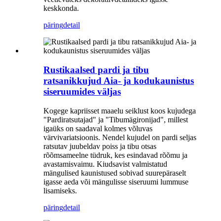
keskkonda.
päring
detail
Rustikaalsed pardi ja tibu
ratsanikkujud Aia- ja kodukaunistus
siseruumides väljas
Kogege kapriisset maaelu seiklust koos kujudega
"Pardiratsutajad" ja "Tibumägironijad", millest
igaüks on saadaval kolmes võluvas
värvivariatsioonis. Nendel kujudel on pardi seljas
ratsutav juubeldav poiss ja tibu otsas
rõõmsameelne tüdruk, kes esindavad rõõmu ja
avastamisvaimu. Kiudsavist valmistatud
mängulised kaunistused sobivad suurepäraselt
igasse aeda või mängulisse siseruumi lummuse
lisamiseks.
päring
detail