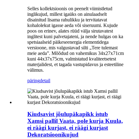
Selles kollektsioonis on peenelt viimistletud
inglikujud, millest igaüks on ainulaadselt
disainitud lisama rahulikku ja tervitatavat
kohalolekut igasse aeda või siseruumi. Kujude
poos on erinev, alates rüüd välja sirutavatest
inglitest kuni palvetajateni, ja nende hulgas on ka
spetsiaalseid päikeseenergia elementidega
versioone, mis valgustavad silti „Tere tulemast
meie aeda”. Mõõdud on vahemikus 34x27x71cm
kuni 44x37x75cm, valmistatud kvaliteetsetest
materjalidest, et tagada vastupidavus ja esteetiline
välimus.
päring
detail
Kiudsavist jõulupäkapikk istub
Xamsi pallil Vaata, pole kurja Kuula,
ei räägi kurjast, ei räägi kurjast
Dekoratsioonikujud