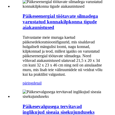
Päikeseenergial töötavate silmadega
varustatud konnakilpkonna tigude
aiakaunistused
Tutvustame meie muruga kaetud
päikesedekoratsioonifiguurid, mis sisaldavad
hulgaliselt mängulisi loomi, nagu konnad,
kilpkonnad ja teod, millest igaüks on varustatud
päikeseenergial töötavate silmadega. Need
võluvad aiakaunistused ulatuvad 21,5 x 20 x 34
cm kuni 32 x 23 x 46 cm ning neil on ainulaadne
muru, mis lisab teie väliruumidele nii veidrat võlu
kui ka praktilist valgustust.
päring
detail
Päikesevalgusega tervitavad
inglikujud siseaia sisekujunduseks