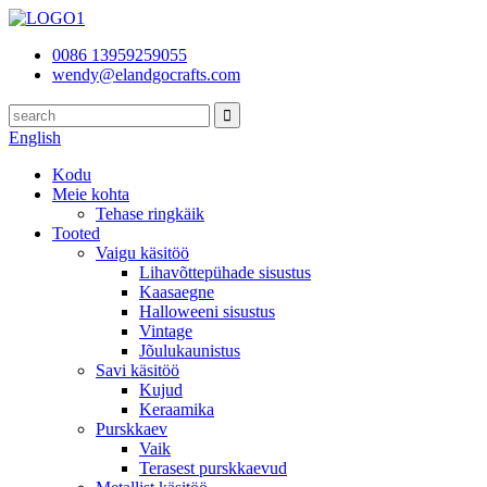
0086 13959259055
wendy@elandgocrafts.com
English
Kodu
Meie kohta
Tehase ringkäik
Tooted
Vaigu käsitöö
Lihavõttepühade sisustus
Kaasaegne
Halloweeni sisustus
Vintage
Jõulukaunistus
Savi käsitöö
Kujud
Keraamika
Purskkaev
Vaik
Terasest purskkaevud