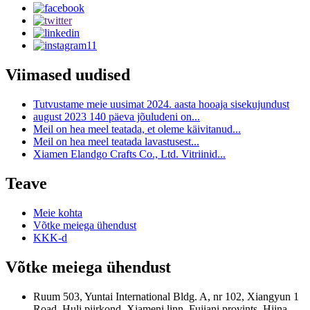
Viimased uudised
Tutvustame meie uusimat 2024. aasta hooaja sisekujundust
august 2023 140 päeva jõuludeni on...
Meil on hea meel teatada, et oleme käivitanud...
Meil on hea meel teatada lavastusest...
Xiamen Elandgo Crafts Co., Ltd. Vitriinid...
Teave
Meie kohta
Võtke meiega ühendust
KKK-d
Võtke meiega ühendust
Ruum 503, Yuntai International Bldg. A, nr 102, Xiangyun 1
Road, Huli piirkond, Xiameni linn, Fujiani provints, Hiina.