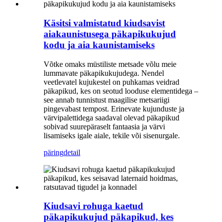
Käsitsi valmistatud kiudsavist
aiakaunistusega päkapikukujud
kodu ja aia kaunistamiseks
Võtke omaks müstiliste metsade võlu meie
lummavate päkapikukujudega. Nendel
veetlevatel kujukestel on puhkamas veidrad
päkapikud, kes on seotud looduse elementidega –
see annab tunnistust maagilise metsariigi
pingevabast tempost. Erinevate kujunduste ja
värvipalettidega saadaval olevad päkapikud
sobivad suurepäraselt fantaasia ja värvi
lisamiseks igale aiale, tekile või sisenurgale.
päring
detail
Kiudsavi rohuga kaetud
päkapikukujud päkapikud, kes