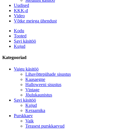
Metallist käsitöö
Uudised
KKK-d
Video
Võtke meiega ühendust
Kodu
Tooted
Savi käsitöö
Kujud
Kategooriad
Vaigu käsitöö
Lihavõttepühade sisustus
Kaasaegne
Halloweeni sisustus
Vintage
Jõulukaunistus
Savi käsitöö
Kujud
Keraamika
Purskkaev
Vaik
Terasest purskkaevud