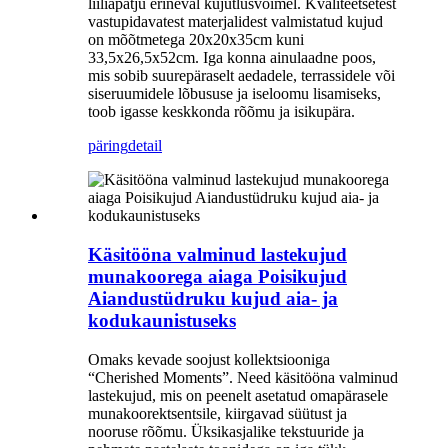
liiliapatju erineval kujutlusvõimel. Kvaliteetsetest
vastupidavatest materjalidest valmistatud kujud
on mõõtmetega 20x20x35cm kuni
33,5x26,5x52cm. Iga konna ainulaadne poos,
mis sobib suurepäraselt aedadele, terrassidele või
siseruumidele lõbususe ja iseloomu lisamiseks,
toob igasse keskkonda rõõmu ja isikupära.
päring
detail
Käsitööna valminud lastekujud
munakoorega aiaga Poisikujud
Aiandustüdruku kujud aia- ja
kodukaunistuseks
Omaks kevade soojust kollektsiooniga
“Cherished Moments”. Need käsitööna valminud
lastekujud, mis on peenelt asetatud omapärasele
munakoorektsentsile, kiirgavad süütust ja
nooruse rõõmu. Üksikasjalike tekstuuride ja