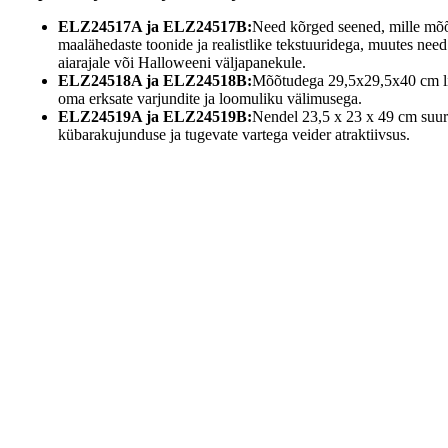
ELZ24517A ja ELZ24517B:
Need kõrged seened, mille mõ
maalähedaste toonide ja realistlike tekstuuridega, muutes need
aiarajale või Halloweeni väljapanekule.
ELZ24518A ja ELZ24518B:
Mõõtudega 29,5x29,5x40 cm li
oma erksate varjundite ja loomuliku välimusega.
ELZ24519A ja ELZ24519B:
Nendel 23,5 x 23 x 49 cm suur
kübarakujunduse ja tugevate vartega veider atraktiivsus.