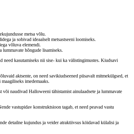
sekujundusse metsa võlu.
idega ja sobivad ideaalselt metsastseeni loomiseks.
idega võluva elemendi.
ja lummavate hõngude lisamiseks.
d need kasutamiseks nii sise- kui ka välistingimustes. Kiudsavi
õluvaid aktsente, on need savikiudseened piisavalt mitmekülgsed, et
mi maagiliseks imedemaaks.
st või naudivad Halloweeni tähistamist ainulaadsete ja lummavate
 Nende vastupidav konstruktsioon tagab, et need peavad vastu
 detailne kujundus ja veider atraktiivsus köidavad külalisi ja