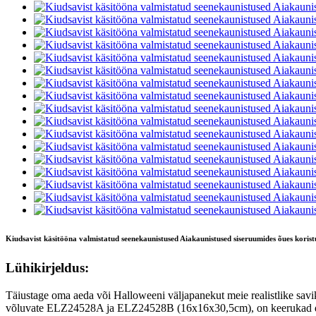
Kiudsavist käsitööna valmistatud seenekaunistused Aiakaunistused siseruumides õues koris
Lühikirjeldus:
Täiustage oma aeda või Halloweeni väljapanekut meie realistlike sav
võluvate ELZ24528A ja ELZ24528B (16x16x30,5cm), on keerukad detail