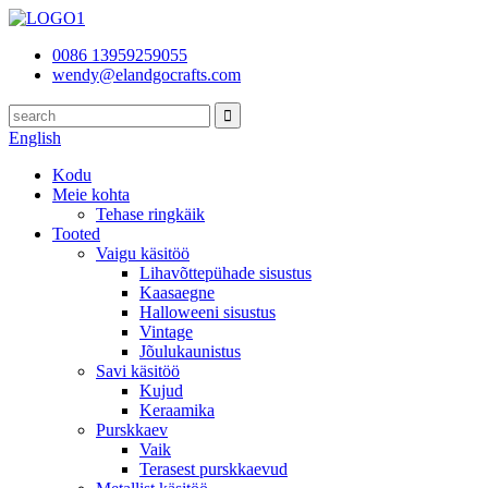
0086 13959259055
wendy@elandgocrafts.com
English
Kodu
Meie kohta
Tehase ringkäik
Tooted
Vaigu käsitöö
Lihavõttepühade sisustus
Kaasaegne
Halloweeni sisustus
Vintage
Jõulukaunistus
Savi käsitöö
Kujud
Keraamika
Purskkaev
Vaik
Terasest purskkaevud