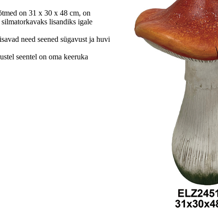
õtmed on 31 x 30 x 48 cm, on
 silmatorkavaks lisandiks igale
savad need seened sügavust ja huvi
ustel seentel on oma keeruka