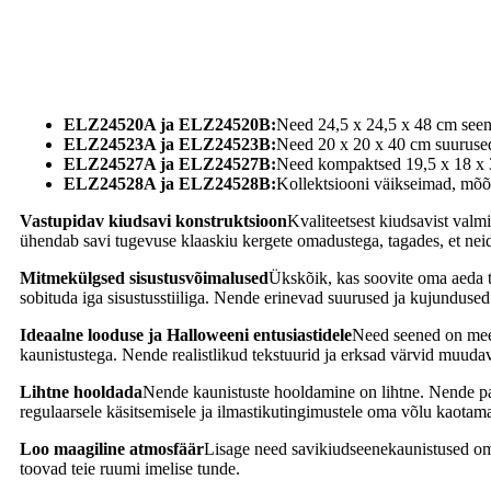
ELZ24520A ja ELZ24520B:
Need 24,5 x 24,5 x 48 cm seene
ELZ24523A ja ELZ24523B:
Need 20 x 20 x 40 cm suurused 
ELZ24527A ja ELZ24527B:
Need kompaktsed 19,5 x 18 x 31
ELZ24528A ja ELZ24528B:
Kollektsiooni väikseimad, mõõ
Vastupidav kiudsavi konstruktsioon
Kvaliteetsest kiudsavist valm
ühendab savi tugevuse klaaskiu kergete omadustega, tagades, et neid
Mitmekülgsed sisustusvõimalused
Ükskõik, kas soovite oma aeda t
sobituda iga sisustusstiiliga. Nende erinevad suurused ja kujundus
Ideaalne looduse ja Halloweeni entusiastidele
Need seened on meel
kaunistustega. Nende realistlikud tekstuurid ja erksad värvid muud
Lihtne hooldada
Nende kaunistuste hooldamine on lihtne. Nende par
regulaarsele käsitsemisele ja ilmastikutingimustele oma võlu kaotama
Loo maagiline atmosfäär
Lisage need savikiudseenekaunistused oma
toovad teie ruumi imelise tunde.