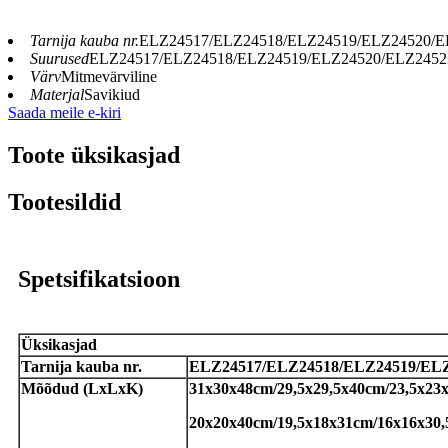
Tarnija kauba nr.
ELZ24517/ELZ24518/ELZ24519/ELZ24520/E
Suurused
ELZ24517/ELZ24518/ELZ24519/ELZ24520/ELZ2452
Värv
Mitmevärviline
Materjal
Savikiud
Saada meile e-kiri
Toote üksikasjad
Tootesildid
Spetsifikatsioon
Üksikasjad
Tarnija kauba nr.
ELZ24517/ELZ24518/ELZ24519/ELZ
Mõõdud (LxLxK)
31x30x48cm/29,5x29,5x40cm/23,5x23
20x20x40cm/19,5x18x31cm/16x16x30