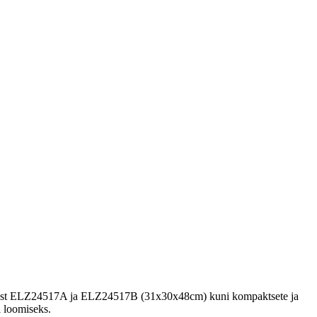
antsetest ELZ24517A ja ELZ24517B (31x30x48cm) kuni kompaktsete ja
 loomiseks.