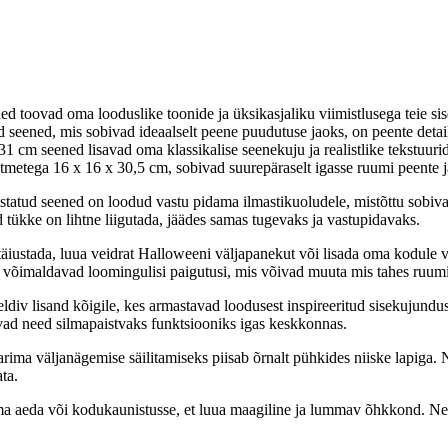
d toovad oma looduslike toonide ja üksikasjaliku viimistlusega teie si
seened, mis sobivad ideaalselt peene puudutuse jaoks, on peente detail
 cm seened lisavad oma klassikalise seenekuju ja realistlike tekstuur
tmetega 16 x 16 x 30,5 cm, sobivad suurepäraselt igasse ruumi peente 
istatud seened on loodud vastu pidama ilmastikuoludele, mistõttu sobiva
 tükke on lihtne liigutada, jäädes samas tugevaks ja vastupidavaks.
äiustada, luua veidrat Halloweeni väljapanekut või lisada oma kodule v
ed võimaldavad loomingulisi paigutusi, mis võivad muuta mis tahes ruu
div lisand kõigile, kes armastavad loodusest inspireeritud sisekujundu
avad need silmapaistvaks funktsiooniks igas keskkonnas.
ima väljanägemise säilitamiseks piisab õrnalt pühkides niiske lapiga.
ta.
 aeda või kodukaunistusse, et luua maagiline ja lummav õhkkond. Nende