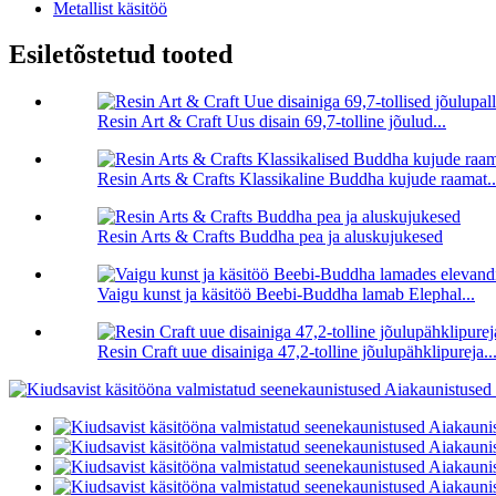
Metallist käsitöö
Esiletõstetud tooted
Resin Art & Craft Uus disain 69,7-tolline jõulud...
Resin Arts & Crafts Klassikaline Buddha kujude raamat..
Resin Arts & Crafts Buddha pea ja aluskujukesed
Vaigu kunst ja käsitöö Beebi-Buddha lamab Elephal...
Resin Craft uue disainiga 47,2-tolline jõulupähklipureja..