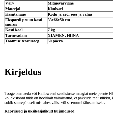
Värv
Mitmevärviline
Materjal
Kiudsavi
Kasutamine
Kodu ja aed, sees ja väljas
Ekspordi pruun kasti
33x66x50 cm
suurus
Kasti kaal
7 kg
Tarnesadam
XIAMEN, HIINA
Tootmise teostusaeg
50 päeva.
Kirjeldus
Tooge oma aeda või Halloweeni seadistusse maagiat meie peente Fib
kollektsiooni tükk on hoolikalt valmistatud, et pakkuda realistlikku, k
sobib suurepäraselt mis tahes välis- või siseruumi täiustamiseks.
Kapriissed ja üksikasjalikud kujundused