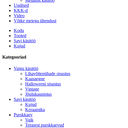
Metallist käsitöö
Uudised
KKK-d
Video
Võtke meiega ühendust
Kodu
Tooted
Savi käsitöö
Kujud
Kategooriad
Vaigu käsitöö
Lihavõttepühade sisustus
Kaasaegne
Halloweeni sisustus
Vintage
Jõulukaunistus
Savi käsitöö
Kujud
Keraamika
Purskkaev
Vaik
Terasest purskkaevud