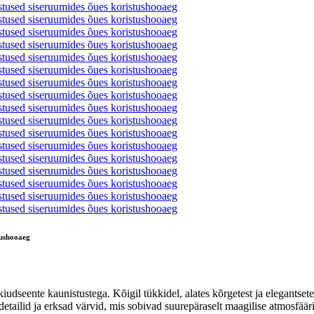
tushooaeg
ikiudseente kaunistustega. Kõigil tükkidel, alates kõrgetest ja eleg
id ja erksad värvid, mis sobivad suurepäraselt maagilise atmosfääri